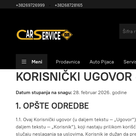
+38269726999
+38268728165
Meni
Prodavnica
Auto Pijaca
Servi
KORISNIČKI UGOVOR 
Datum stupanja na snagu:
28. februar 2026. godine
1. OPŠTE ODREDBE
1.1. Ovaj Korisnički ugovor (u daljem tekstu — „Ugovor
daljem tekstu — „Korisnik“), koji nastaju prilikom koriš
slučaju neslaganja sa uslovima, Korisnik je dužan da pr