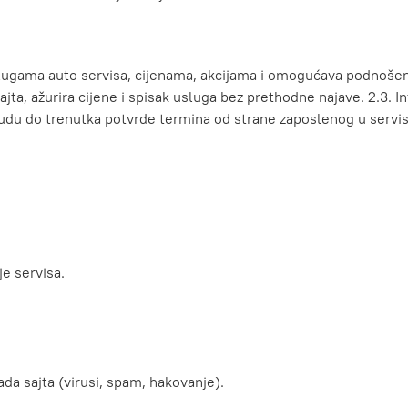
lugama auto servisa, cijenama, akcijama i omogućava podnošenje 
jta, ažurira cijene i spisak usluga bez prethodne najave. 2.3. In
udu do trenutka potvrde termina od strane zaposlenog u servis
je servisa.
a sajta (virusi, spam, hakovanje).