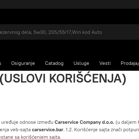
s
Osiguranje
Catadog
Usluge
Vesti
Prodaja/
(USLOVI KORIŠĆENJA)
“) uređuje odnose između
Carservice Company d.o.o.
(u daljem t
ćenja veb-sajta
carservice.bar
. 1.2. Korišćenje sajta znači potpu
estane sa korišćenjem sajta.