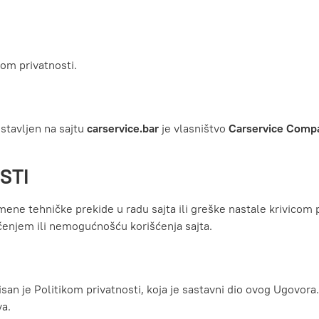
kom privatnosti.
postavljen na sajtu
carservice.bar
je vlasništvo
Carservice Compa
STI
mene tehničke prekide u radu sajta ili greške nastale krivicom 
šćenjem ili nemogućnošću korišćenja sajta.
lisan je Politikom privatnosti, koja je sastavni dio ovog Ugovora
va.