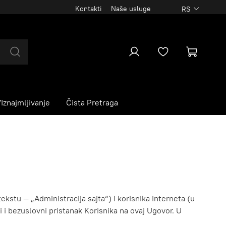
Kontakti
Naše usluge
RS
Iznajmljivanje
Čista Pretraga
ekstu — „Administracija sajta“) i korisnika interneta (u
ni i bezuslovni pristanak Korisnika na ovaj Ugovor. U