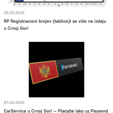
25.03.2025
RP Registracioni brojev (tablice)i se više ne izdaju
u Crnoj Gori
07.03.2025
CarService u Crnoj Gori — Plaćajte lako uz Paysend