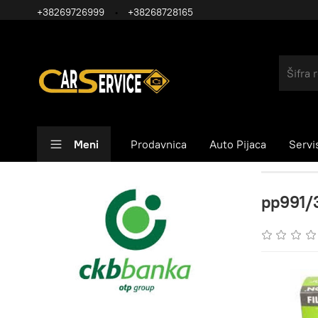
+38269726999
+38268728165
Meni
Prodavnica
Auto Pijaca
Servi
pp991/3