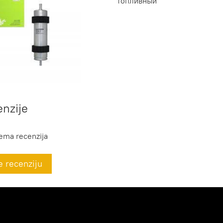
топливный
nzije
ema recenzija
e recenziju