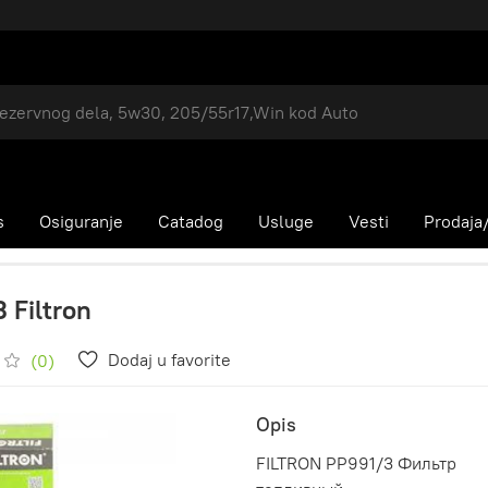
s
Osiguranje
Catadog
Usluge
Vesti
Prodaja/
 Filtron
Dodaj u favorite
(0)
Opis
FILTRON PP991/3 Фильтр