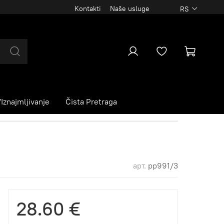
Kontakti
Naše usluge
RS
Iznajmljivanje
Čista Pretraga
арт.
pp991/3
28.60 €