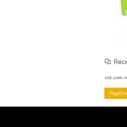
Rece
Još uvek n
Napišit