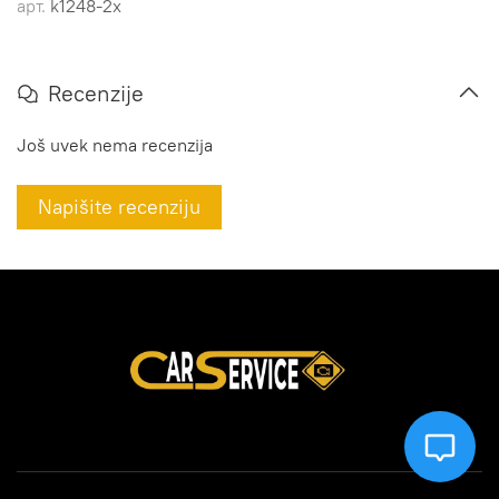
арт.
k1248-2x
Recenzije
Još uvek nema recenzija
Napišite recenziju