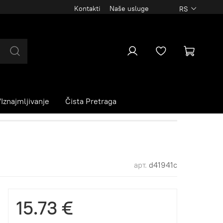
Kontakti
Naše usluge
RS
Iznajmljivanje
Čista Pretraga
арт.
d41941c
15.73 €