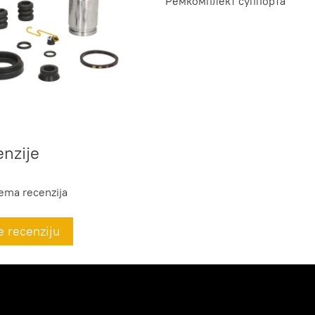
Ремкомплект суппорта
nzije
ema recenzija
e recenziju