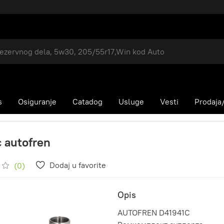
s
Osiguranje
Catadog
Usluge
Vesti
Prodaja/
 autofren
Dodaj u favorite
(0)
Opis
AUTOFREN D41941C