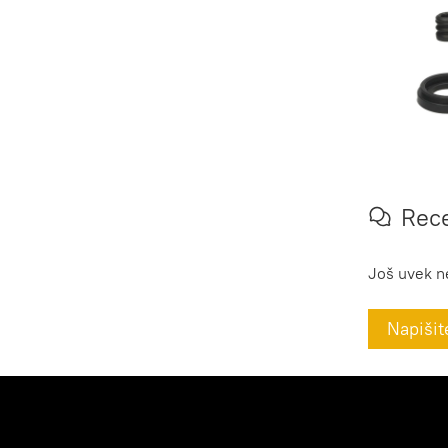
Rece
Još uvek n
Napišit