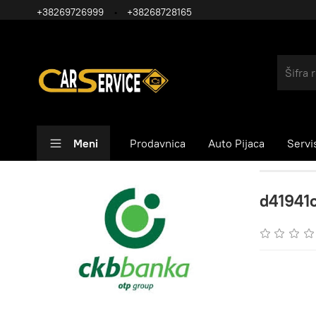
+38269726999
+38268728165
Meni
Prodavnica
Auto Pijaca
Servi
d41941c