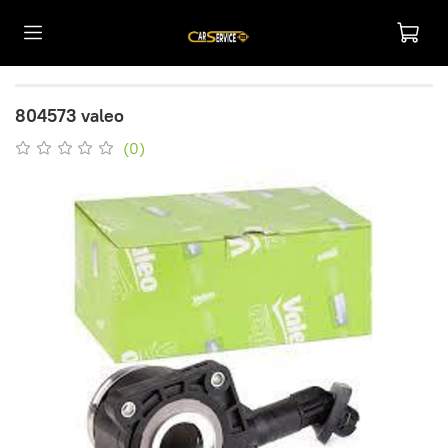
804573 valeo
(0)