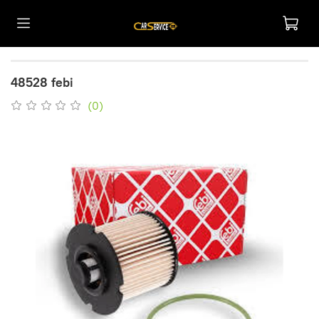
48528 febi
(0)