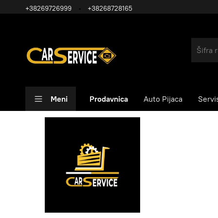
+38269726999
+38268728165
Meni
Prodavnica
Auto Pijaca
Servi