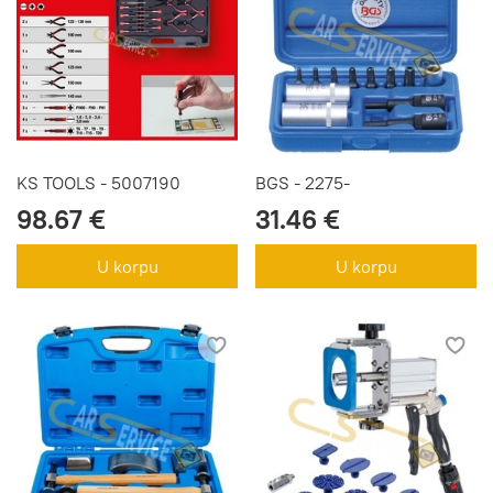
KS TOOLS - 5007190
BGS - 2275-
98.67 €
31.46 €
U korpu
U korpu