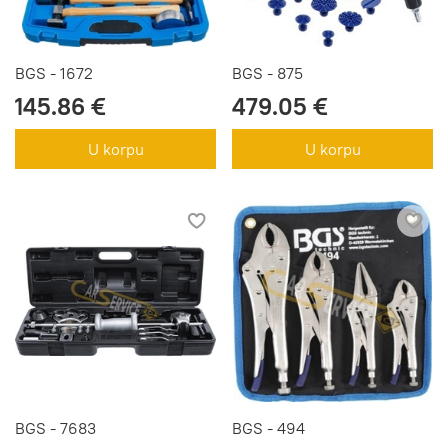
BGS - 1672
BGS - 875
145.86 €
479.05 €
U korpu
U korpu
BGS - 7683
BGS - 494