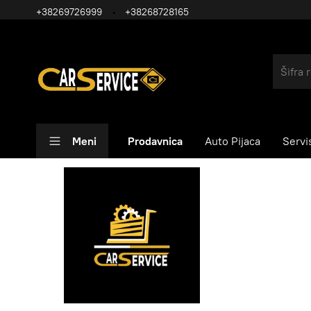
+38269726999
+38268728165
Meni
Prodavnica
Auto Pijaca
Servi