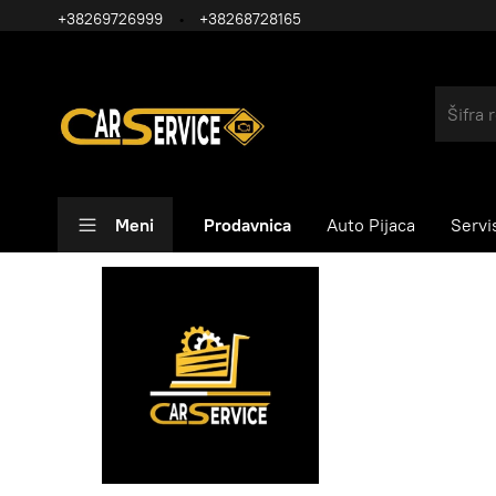
+38269726999
+38268728165
Meni
Prodavnica
Auto Pijaca
Servi