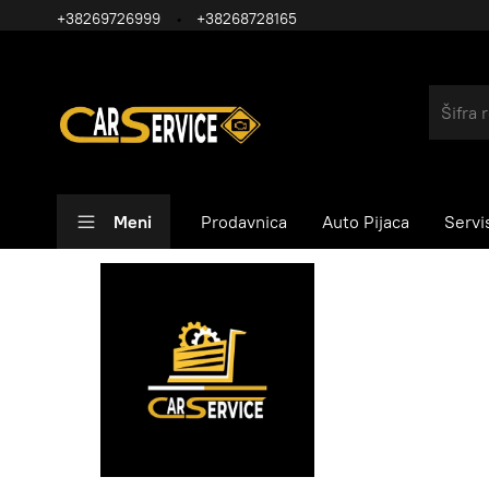
+38269726999
+38268728165
Meni
Prodavnica
Auto Pijaca
Servi