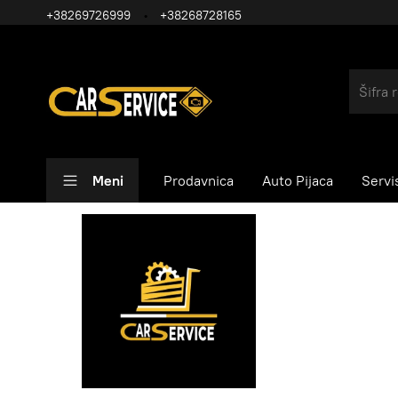
+38269726999
+38268728165
Meni
Prodavnica
Auto Pijaca
Servi