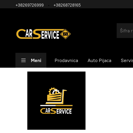
+38269726999
+38268728165
Meni
Prodavnica
Auto Pijaca
Servi