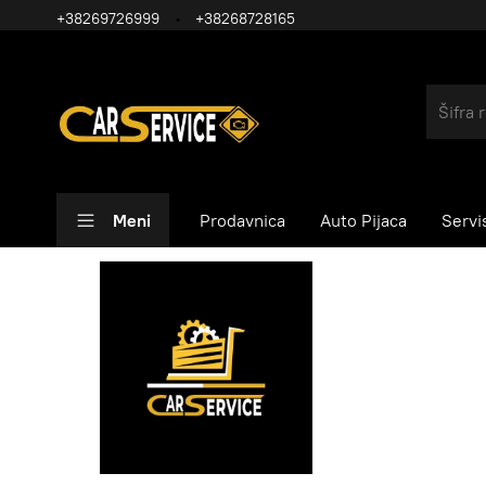
+38269726999
+38268728165
Meni
Prodavnica
Auto Pijaca
Servi