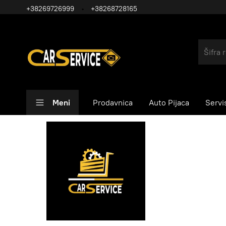
+38269726999
+38268728165
Meni
Prodavnica
Auto Pijaca
Servi