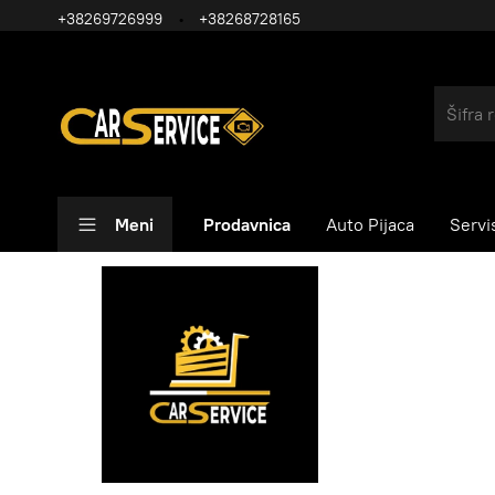
+38269726999
+38268728165
Meni
Prodavnica
Auto Pijaca
Servi