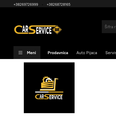
+38269726999
+38268728165
Meni
Prodavnica
Auto Pijaca
Servi