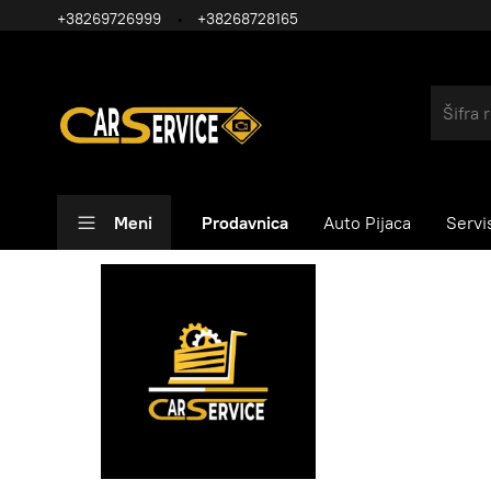
+38269726999
+38268728165
Meni
Prodavnica
Auto Pijaca
Servi