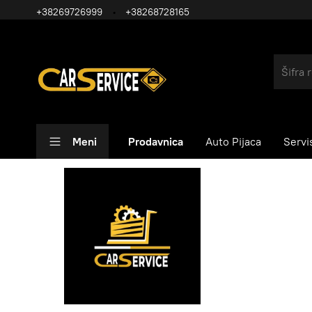
+38269726999
+38268728165
Meni
Prodavnica
Auto Pijaca
Servi