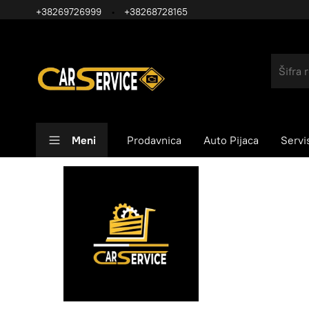
+38269726999
+38268728165
Meni
Prodavnica
Auto Pijaca
Servi