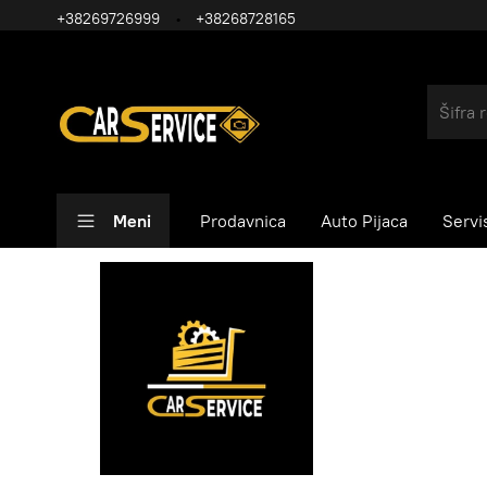
+38269726999
+38268728165
Meni
Prodavnica
Auto Pijaca
Servi