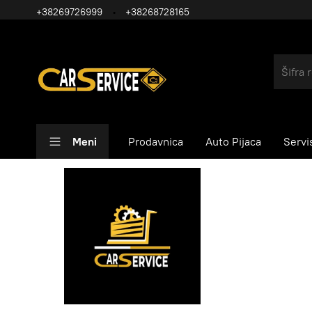
+38269726999
+38268728165
Meni
Prodavnica
Auto Pijaca
Servi