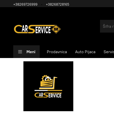
+38269726999
+38268728165
Meni
Prodavnica
Auto Pijaca
Servi