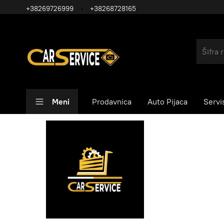
+38269726999
+38268728165
Meni
Prodavnica
Auto Pijaca
Servi