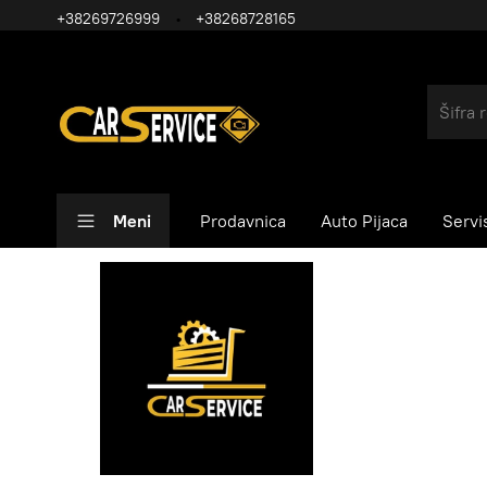
+38269726999
+38268728165
Meni
Prodavnica
Auto Pijaca
Servi