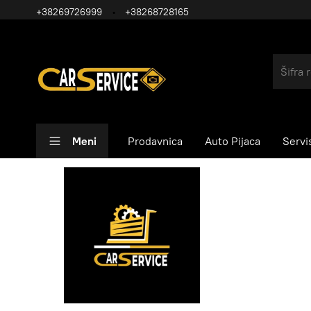
+38269726999
+38268728165
Meni
Prodavnica
Auto Pijaca
Servi