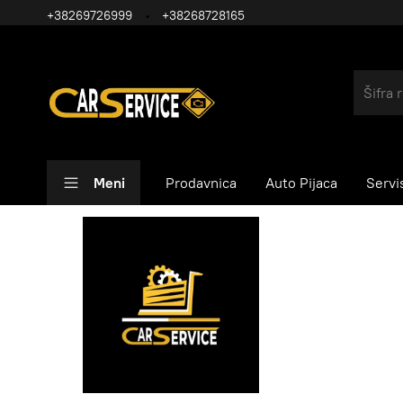
+38269726999
+38268728165
Meni
Prodavnica
Auto Pijaca
Servi